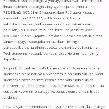
648 650. Tässä kaupungissa yhdistyy kansainvälisen metropolin
ilmapiiri pienen kaupungin viihtyisyyteen ja sen pinta-ala on
715,48km2 (672,08km2 kaupunkialue). Pääkaupunkiseudun
asukasluku on 1 268 296, mikä tekee siitä Suomen
väkirikkaimman kaupunkialueen sekä maan tärkeimmän
politiikan, koulutuksen, talouden, kulttuurin ja tutkimuksen
keskuksen. Helsinki rajoittuu etelässä Suomenlahteen, kun taas
lännestä löytyy Espoo,joka on tavallaan Helsingin
esikaupunkialue, ja siihen upotettu pieni erillisalue Kauniainen.
Teollistuneempi kaupunki Vantaa sijaisee Helsingin pohjois- ja
itäpuolella.
Kaupunki on virallisesti kaksikielinen, josta 86% enemmistö on
suomenkielisiä ja näkyvä 6% vähemmitö on ruotsinkielisiä. Moni
suomenkielisestä enemmistöstä tuntee vain ruotsin kielen
perusteet, jotka he oppivat koulussa, kun taas osa puhuu ruotsia
sujuvasti. Nuoremmat sukupolvet puhut yleensä erittäin hyvää
englantia.
Helsinki sijaitsee niemimaan kärjessä ja 315:sta saarella. Helsingin