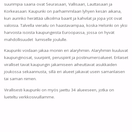
suurimpia saaria ovat Seurasaari, Vallisaari, Lauttasaari ja
Korkeasaari. Kaupunki on parhaimmilaan lyhyen kesän aikana,
kun aurinko herättää ulkoilma baarit ja kahvilat ja jopa yöt ovat
valoisia. Talvella vierailu on haastavampaa, koska Helsinki on yksi
harvoista isoista kaupungeista Euroopassa, jossa on hyvät
mahdollisuudet lumiselle joululle.
Kaupunki voidaan jakaa moniin eri alaryhmiin. Alaryhmiin kuuluvat
kaupunginosat, suurpiirit, peruspiirit ja postinumeroalueet. Erilaiset
viralliset tavat kaupungin jakamiseen aiheuttavat asukkaiden
joukossa sekaannusta, sillä eri alueet jakavat usein samanlaisen
tai saman nimen.
Virallisesti kaupunki on myös jaettu 34 alueeseen, jotka on
lueteltu verkkosivuillamme.