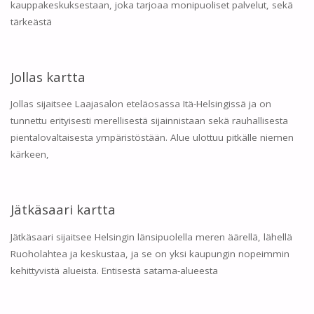
kauppakeskuksestaan, joka tarjoaa monipuoliset palvelut, sekä
tärkeästä
Jollas kartta
Jollas sijaitsee Laajasalon eteläosassa Itä-Helsingissä ja on
tunnettu erityisesti merellisestä sijainnistaan sekä rauhallisesta
pientalovaltaisesta ympäristöstään. Alue ulottuu pitkälle niemen
kärkeen,
Jätkäsaari kartta
Jätkäsaari sijaitsee Helsingin länsipuolella meren äärellä, lähellä
Ruoholahtea ja keskustaa, ja se on yksi kaupungin nopeimmin
kehittyvistä alueista. Entisestä satama-alueesta