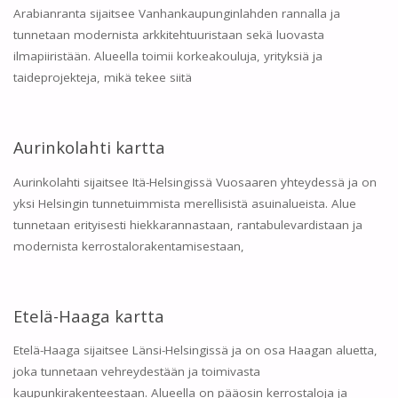
Arabianranta sijaitsee Vanhankaupunginlahden rannalla ja
tunnetaan modernista arkkitehtuuristaan sekä luovasta
ilmapiiristään. Alueella toimii korkeakouluja, yrityksiä ja
taideprojekteja, mikä tekee siitä
Aurinkolahti kartta
Aurinkolahti sijaitsee Itä-Helsingissä Vuosaaren yhteydessä ja on
yksi Helsingin tunnetuimmista merellisistä asuinalueista. Alue
tunnetaan erityisesti hiekkarannastaan, rantabulevardistaan ja
modernista kerrostalorakentamisestaan,
Etelä-Haaga kartta
Etelä-Haaga sijaitsee Länsi-Helsingissä ja on osa Haagan aluetta,
joka tunnetaan vehreydestään ja toimivasta
kaupunkirakenteestaan. Alueella on pääosin kerrostaloja ja