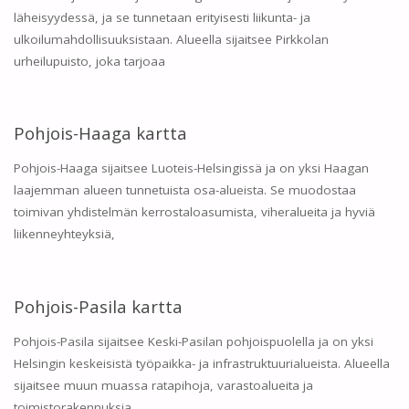
läheisyydessä, ja se tunnetaan erityisesti liikunta- ja
ulkoilumahdollisuuksistaan. Alueella sijaitsee Pirkkolan
urheilupuisto, joka tarjoaa
Pohjois-Haaga kartta
Pohjois-Haaga sijaitsee Luoteis-Helsingissä ja on yksi Haagan
laajemman alueen tunnetuista osa-alueista. Se muodostaa
toimivan yhdistelmän kerrostaloasumista, viheralueita ja hyviä
liikenneyhteyksiä,
Pohjois-Pasila kartta
Pohjois-Pasila sijaitsee Keski-Pasilan pohjoispuolella ja on yksi
Helsingin keskeisistä työpaikka- ja infrastruktuurialueista. Alueella
sijaitsee muun muassa ratapihoja, varastoalueita ja
toimistorakennuksia,