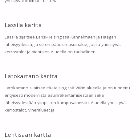
yhdistyvät kulttuuri, historia
Lassila kartta
Lassila sijaitsee Länsi-Helsingissä Kannelmäen ja Haagan
läheisyydessä, ja se on pääosin asuinalue, jossa yhdistyvät
kerrostalot ja pientalot. Alueella on rauhallinen
Latokartano kartta
Latokartano sijaitsee Itä-Helsingissä Viikin alueella ja on tunnettu
erityisesti modernista asuinrakentamisestaan sekä
läheisyydestään yliopiston kampusalueisiin. Alueella yhdistyvät
kerrostalot, viheralueet ja
Lehtisaari kartta