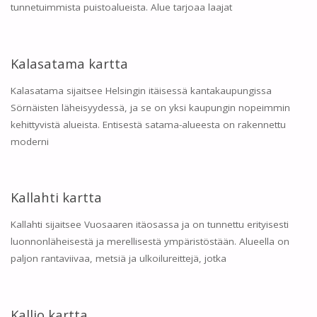
tunnetuimmista puistoalueista. Alue tarjoaa laajat
Kalasatama kartta
Kalasatama sijaitsee Helsingin itäisessä kantakaupungissa
Sörnäisten läheisyydessä, ja se on yksi kaupungin nopeimmin
kehittyvistä alueista. Entisestä satama-alueesta on rakennettu
moderni
Kallahti kartta
Kallahti sijaitsee Vuosaaren itäosassa ja on tunnettu erityisesti
luonnonläheisestä ja merellisestä ympäristöstään. Alueella on
paljon rantaviivaa, metsiä ja ulkoilureittejä, jotka
Kallio kartta