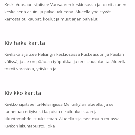
Keski-Vuosaari sijaitsee Vuosaaren keskiosassa ja toimii alueen
keskeisenä asuin- ja palvelualueena. Alueella yhdistyvät
kerrostalot, kaupat, koulut ja muut arjen palvelut,
Kivihaka kartta
Kivihaka sijaitsee Helsingin keskiosassa Ruskeasuon ja Pasilan
välissä, ja se on pääosin työpaikka- ja teollisuusaluetta. Alueella
toimii varastoja, yrityksiä ja
Kivikko kartta
Kivikko sijaitsee Itä-Helsingissä Mellunkylän alueella, ja se
tunnetaan erityisesti laajoista ulkoilualueistaan ja
liikuntamahdollisuuksistaan. Alueella sijaitsee muun muassa
Kivikon liikuntapuisto, joka