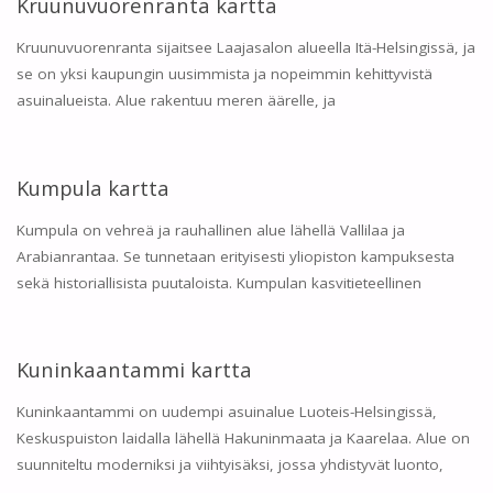
Kruunuvuorenranta kartta
Kruunuvuorenranta sijaitsee Laajasalon alueella Itä-Helsingissä, ja
se on yksi kaupungin uusimmista ja nopeimmin kehittyvistä
asuinalueista. Alue rakentuu meren äärelle, ja
Kumpula kartta
Kumpula on vehreä ja rauhallinen alue lähellä Vallilaa ja
Arabianrantaa. Se tunnetaan erityisesti yliopiston kampuksesta
sekä historiallisista puutaloista. Kumpulan kasvitieteellinen
Kuninkaantammi kartta
Kuninkaantammi on uudempi asuinalue Luoteis-Helsingissä,
Keskuspuiston laidalla lähellä Hakuninmaata ja Kaarelaa. Alue on
suunniteltu moderniksi ja viihtyisäksi, jossa yhdistyvät luonto,