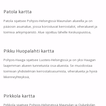
Patola kartta
Patola sijaitsee Pohjois-Helsingissä Maunulan alueella ja on
pääosin asuinalue, jossa korostuvat kerrostalot, viheralueet ja
toimiva arkiympäristö. Alue sijoittuu lähelle Keskuspuistoa,
Pikku Huopalahti kartta
Pohjois-Haaga sijaitsee Luoteis-Helsingissä ja on yksi Haagan
laajemman alueen tunnetuista osa-alueista. Se muodostaa
toimivan yhdistelmän kerrostaloasumista, viheralueita ja hyviä
liikenneyhteyksiä,
Pirkkola kartta
Pirkkola sijaitsee Pohjois-Helsingissä Maunulan ja Oulunkylän