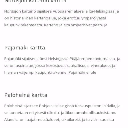
Nordsjön kartano kartta
Nordsjön kartano sijaitsee Vuosaaren alueella Itä-Helsingissä ja
on historiallinen kartanoalue, joka erottuu ympäröivästä
kaupunkirakenteesta. Kartano ja sitä ympäröivät pelto- ja
Pajamäki kartta
Pajamäki sijaitsee Länsi-Helsingissä Pitäjänmäen tuntumassa, ja
se on asuinalue, jossa korostuvat rauhallisuus, viheralueet ja
hieman väljempi kaupunkirakenne. Pajamäki ei ole
Paloheinä kartta
Paloheinä sijaitsee Pohjois-Helsingissä Keskuspuiston laidalla, ja
se tunnetaan erityisesti ulkoilu- ja liikuntamahdollisuuksistaan.
Alueella on laajat metsäalueet, ulkoilureitit ja talvisin suosittu