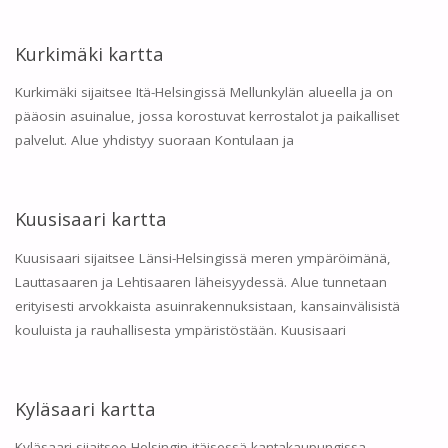
Kurkimäki kartta
Kurkimäki sijaitsee Itä-Helsingissä Mellunkylän alueella ja on
pääosin asuinalue, jossa korostuvat kerrostalot ja paikalliset
palvelut. Alue yhdistyy suoraan Kontulaan ja
Kuusisaari kartta
Kuusisaari sijaitsee Länsi-Helsingissä meren ympäröimänä,
Lauttasaaren ja Lehtisaaren läheisyydessä. Alue tunnetaan
erityisesti arvokkaista asuinrakennuksistaan, kansainvälisistä
kouluista ja rauhallisesta ympäristöstään. Kuusisaari
Kyläsaari kartta
Kyläsaari sijaitsee Helsingin itäisessä kantakaupungissa