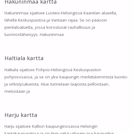
Hakuninmaa kartta
Hakuninmaa sijaitsee Luoteis-Helsingissä Kaarelan alueella,
lähellä Keskuspuistoa ja Vantaan rajaa. Se on pääosin
pientaloaluetta, jossa korostuvat rauhallisuus ja
luonnonläheisyys. Hakuninmaa
Haltiala kartta
Haltiala sijaitsee Pohjois-Helsingissä Keskuspuiston
pohjoisosassa, ja se on yksi kaupungin merkittävimmistä luonto-
ja virkistysalueista. Alue tunnetaan laajoista pelloistaan,
metsistään ja
Harju kartta
Harju sijaitsee Kallion kaupunginosassa Helsingin
kantakaupungissa ja on tiivis sekä urbaani osa kaupunkia.