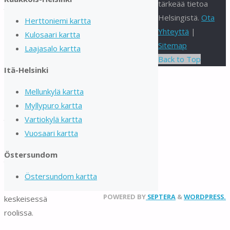
tärkeää tietoa
ja
Helsingistä.
Ota
satama-
Herttoniemi kartta
Yhteyttä
|
alueelle.
Kulosaari kartta
Sitemap
Alueella
Laajasalo kartta
Back to Top
korostuvat
Itä-Helsinki
merellisyys,
uudet
Mellunkylä kartta
kerrostalot
Myllypuro kartta
ja
Vartiokylä kartta
selkeä
Vuosaari kartta
kaupunkisuunnittelu,
Östersundom
jossa
rantaviiva
Östersundom kartta
on
POWERED BY
SEPTERA
&
WORDPRESS.
keskeisessä
roolissa.