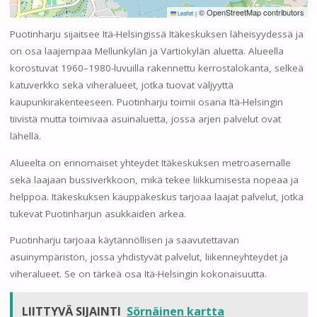
© OpenStreetMap contributors
Leaflet
|
Puotinharju sijaitsee Itä-Helsingissä Itäkeskuksen läheisyydessä ja
on osa laajempaa Mellunkylän ja Vartiokylän aluetta. Alueella
korostuvat 1960–1980-luvuilla rakennettu kerrostalokanta, selkeä
katuverkko sekä viheralueet, jotka tuovat väljyyttä
kaupunkirakenteeseen. Puotinharju toimii osana Itä-Helsingin
tiivistä mutta toimivaa asuinaluetta, jossa arjen palvelut ovat
lähellä.
Alueelta on erinomaiset yhteydet Itäkeskuksen metroasemalle
sekä laajaan bussiverkkoon, mikä tekee liikkumisesta nopeaa ja
helppoa. Itäkeskuksen kauppakeskus tarjoaa laajat palvelut, jotka
tukevat Puotinharjun asukkaiden arkea.
Puotinharju tarjoaa käytännöllisen ja saavutettavan
asuinympäristön, jossa yhdistyvät palvelut, liikenneyhteydet ja
viheralueet. Se on tärkeä osa Itä-Helsingin kokonaisuutta.
LIITTYVÄ SIJAINTI
Sörnäinen kartta