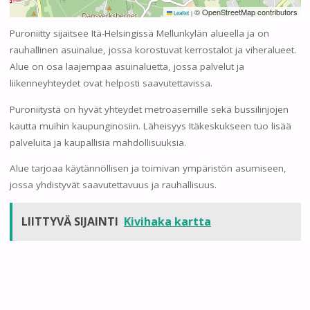
© OpenStreetMap contributors
Leaflet
|
Puroniitty sijaitsee Itä-Helsingissä Mellunkylän alueella ja on
rauhallinen asuinalue, jossa korostuvat kerrostalot ja viheralueet.
Alue on osa laajempaa asuinaluetta, jossa palvelut ja
liikenneyhteydet ovat helposti saavutettavissa.
Puroniitystä on hyvät yhteydet metroasemille sekä bussilinjojen
kautta muihin kaupunginosiin. Läheisyys Itäkeskukseen tuo lisää
palveluita ja kaupallisia mahdollisuuksia.
Alue tarjoaa käytännöllisen ja toimivan ympäristön asumiseen,
jossa yhdistyvät saavutettavuus ja rauhallisuus.
LIITTYVÄ SIJAINTI
Kivihaka kartta