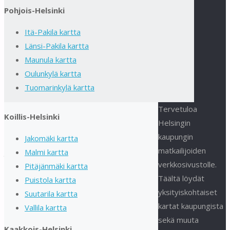
Pohjois-Helsinki
p
Itä-Pakila kartta
Länsi-Pakila kartta
Kuusisaari
Maunula kartta
sijaitsee
Oulunkylä kartta
Länsi-
Tuomarinkylä kartta
Helsingissä
Tervetuloa
meren
Koillis-Helsinki
Helsingin
ympäröimänä,
kaupungin
Lauttasaaren
Jakomäki kartta
matkailijoiden
ja
Malmi kartta
verkkosivustolle.
Lehtisaaren
Pitäjänmäki kartta
Täältä löydät
läheisyydessä.
Puistola kartta
yksityiskohtaiset
Alue
Suutarila kartta
kartat kaupungista
tunnetaan
Vallila kartta
sekä muuta
erityisesti
Kaakkois-Helsinki