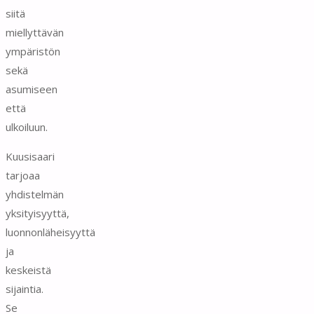
siitä
miellyttävän
ympäristön
sekä
asumiseen
että
ulkoiluun.
Kuusisaari
tarjoaa
yhdistelmän
yksityisyyttä,
luonnonläheisyyttä
ja
keskeistä
sijaintia.
Se