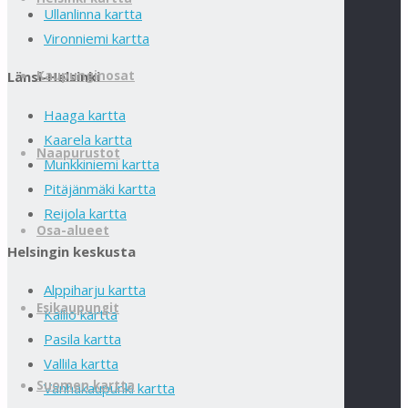
Ullanlinna kartta
Vironniemi kartta
+
Länsi-Helsinki
Kaupunginosat
−
Haaga kartta
Kaarela kartta
Naapurustot
Munkkiniemi kartta
Pitäjänmäki kartta
Reijola kartta
Osa-alueet
Helsingin keskusta
Alppiharju kartta
Esikaupungit
Kallio kartta
Pasila kartta
Vallila kartta
Suomen kartta
Vanhakaupunki kartta