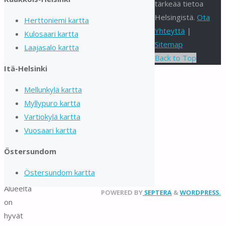
tärkeää tietoa
arvokkaista
Helsingistä.
Ota
asuinrakennuksistaan,
Herttoniemi kartta
Yhteyttä
|
kansainvälisistä
Kulosaari kartta
Sitemap
kouluista
Laajasalo kartta
Back to Top
ja
Itä-Helsinki
rauhallisesta
ympäristöstään.
Mellunkylä kartta
Kuusisaari
Myllypuro kartta
on
Vartiokylä kartta
yksi
Vuosaari kartta
Helsingin
Östersundom
arvostetuimmista
asuinalueista.
Östersundom kartta
Alueelta
POWERED BY
SEPTERA
&
WORDPRESS.
on
hyvät