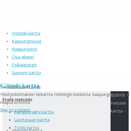
Helsinki kartta
Kaupunginosat
Naapurustot
Osa-alueet
Esikaupungit
Suomen kartta
Helsinki kartta
Yksityiskohtainen tiekartta Helsingin kaduista, kaupunginosista ja
©2018
Etelä-Helsinki
naapurustoista
Helsinki
Kuusisaari
Skip to content
kartta -
Kampinmalmi kartta
Lauttasaari kartta
kartta
Töölö kartta
Helsinki kartta