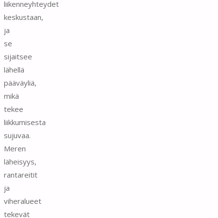
liikenneyhteydet
keskustaan,
ja
se
sijaitsee
lähellä
pääväyliä,
mikä
tekee
liikkumisesta
sujuvaa.
Meren
läheisyys,
rantareitit
ja
viheralueet
tekevät