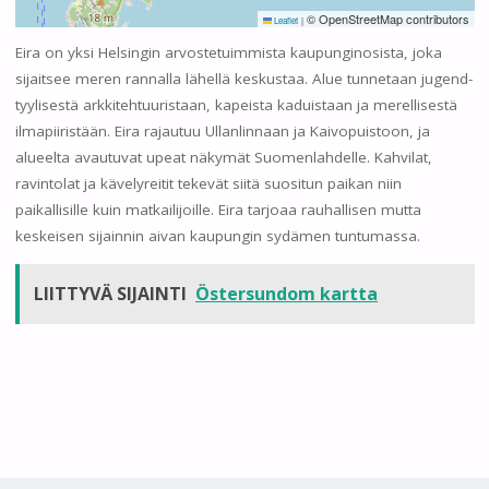
© OpenStreetMap contributors
Leaflet
|
Eira on yksi Helsingin arvostetuimmista kaupunginosista, joka
sijaitsee meren rannalla lähellä keskustaa. Alue tunnetaan jugend-
tyylisestä arkkitehtuuristaan, kapeista kaduistaan ja merellisestä
ilmapiiristään. Eira rajautuu Ullanlinnaan ja Kaivopuistoon, ja
alueelta avautuvat upeat näkymät Suomenlahdelle. Kahvilat,
ravintolat ja kävelyreitit tekevät siitä suositun paikan niin
paikallisille kuin matkailijoille. Eira tarjoaa rauhallisen mutta
keskeisen sijainnin aivan kaupungin sydämen tuntumassa.
LIITTYVÄ SIJAINTI
Östersundom kartta