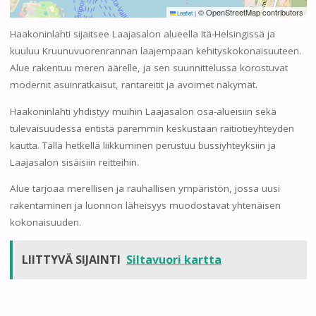
© OpenStreetMap contributors
Leaflet
|
Haakoninlahti sijaitsee Laajasalon alueella Itä-Helsingissä ja
kuuluu Kruunuvuorenrannan laajempaan kehityskokonaisuuteen.
Alue rakentuu meren äärelle, ja sen suunnittelussa korostuvat
modernit asuinratkaisut, rantareitit ja avoimet näkymät.
Haakoninlahti yhdistyy muihin Laajasalon osa-alueisiin sekä
tulevaisuudessa entistä paremmin keskustaan raitiotieyhteyden
kautta. Tällä hetkellä liikkuminen perustuu bussiyhteyksiin ja
Laajasalon sisäisiin reitteihin.
Alue tarjoaa merellisen ja rauhallisen ympäristön, jossa uusi
rakentaminen ja luonnon läheisyys muodostavat yhtenäisen
kokonaisuuden.
LIITTYVÄ SIJAINTI
Siltavuori kartta