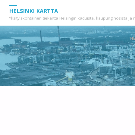
HELSINKI KARTTA
Yksityiskohtainen tiekartta Helsingin kaduista, kaupunginosista ja
Sk
H
t
c