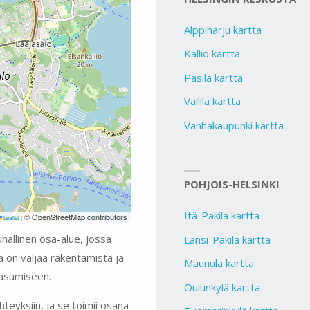
Alppiharju kartta
Kallio kartta
Pasila kartta
Vallila kartta
Vanhakaupunki kartta
POHJOIS-HELSINKI
Itä-Pakila kartta
© OpenStreetMap contributors
Leaflet
|
auhallinen osa-alue, jossa
Länsi-Pakila kartta
a on väljää rakentamista ja
Maunula kartta
n asumiseen.
Oulunkylä kartta
hteyksiin, ja se toimii osana