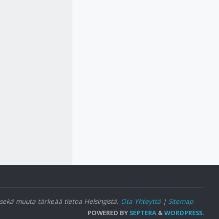
a sekä muuta tärkeää tietoa Helsingistä.
Ota Yhteyttä
|
Sitemap
POWERED BY
SEPTERA
&
WORDPRESS.