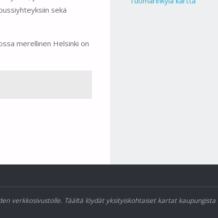
Tuomarinkylä kartta
bussiyhteyksiin sekä
jossa merellinen Helsinki on
den verkkosivustolle. Täältä löydät yksityiskohtaiset kartat kaupungist