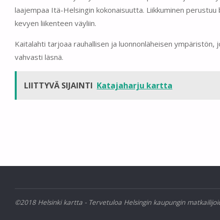
laajempaa Itä-Helsingin kokonaisuutta. Liikkuminen perustuu 
kevyen liikenteen väyliin.
Kaitalahti tarjoaa rauhallisen ja luonnonläheisen ympäristön, 
vahvasti läsnä.
LIITTYVÄ SIJAINTI
Katajaharju kartta
©2018 Helsinki kartta - Tervetuloa Helsingin kaupungin matkailijoi