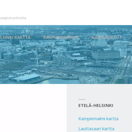
 naapurustoista
ip
ELSINKI KARTTA
KAUPUNGINOSAT
NAAPURUSTOT
o
ontent
ETELÄ-HELSINKI
Kampinmalmi kartta
Lauttasaari kartta