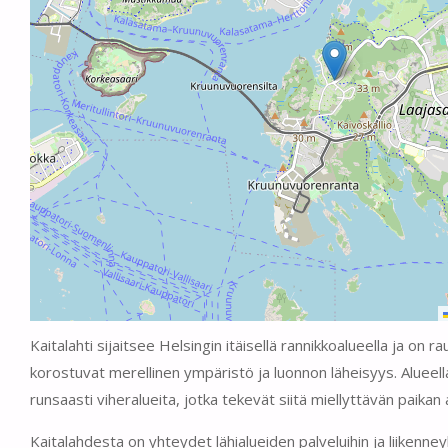
Kaitalahti sijaitsee Helsingin itäisellä rannikkoalueella ja on r
korostuvat merellinen ympäristö ja luonnon läheisyys. Alueell
runsaasti viheralueita, jotka tekevät siitä miellyttävän paika
Kaitalahdesta on yhteydet lähialueiden palveluihin ja liikenney