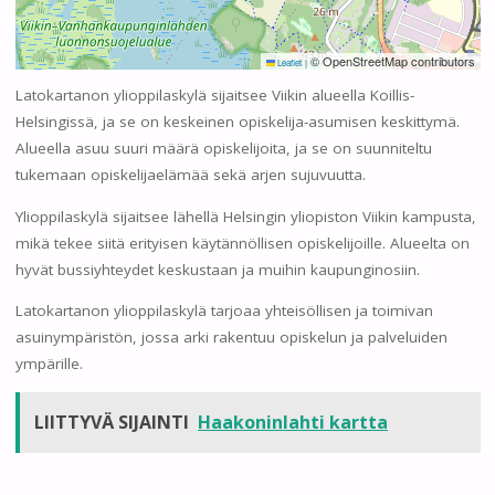
© OpenStreetMap contributors
Leaflet
|
Latokartanon ylioppilaskylä sijaitsee Viikin alueella Koillis-
Helsingissä, ja se on keskeinen opiskelija-asumisen keskittymä.
Alueella asuu suuri määrä opiskelijoita, ja se on suunniteltu
tukemaan opiskelijaelämää sekä arjen sujuvuutta.
Ylioppilaskylä sijaitsee lähellä Helsingin yliopiston Viikin kampusta,
mikä tekee siitä erityisen käytännöllisen opiskelijoille. Alueelta on
hyvät bussiyhteydet keskustaan ja muihin kaupunginosiin.
Latokartanon ylioppilaskylä tarjoaa yhteisöllisen ja toimivan
asuinympäristön, jossa arki rakentuu opiskelun ja palveluiden
ympärille.
LIITTYVÄ SIJAINTI
Haakoninlahti kartta