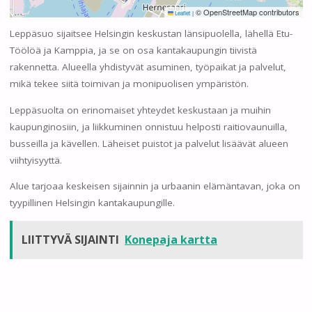
© OpenStreetMap contributors
Leaflet
|
Leppäsuo sijaitsee Helsingin keskustan länsipuolella, lähellä Etu-
Töölöä ja Kamppia, ja se on osa kantakaupungin tiivistä
rakennetta. Alueella yhdistyvät asuminen, työpaikat ja palvelut,
mikä tekee siitä toimivan ja monipuolisen ympäristön.
Leppäsuolta on erinomaiset yhteydet keskustaan ja muihin
kaupunginosiin, ja liikkuminen onnistuu helposti raitiovaunuilla,
busseilla ja kävellen. Läheiset puistot ja palvelut lisäävät alueen
viihtyisyyttä.
Alue tarjoaa keskeisen sijainnin ja urbaanin elämäntavan, joka on
tyypillinen Helsingin kantakaupungille.
LIITTYVÄ SIJAINTI
Konepaja kartta